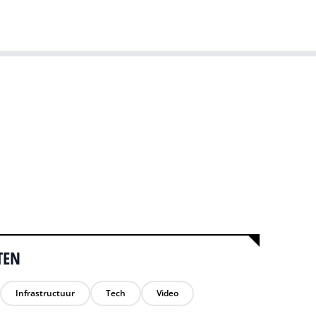
T-agenda
Meer
Dutch IT Leaders
TEN
Infrastructuur
Tech
Video