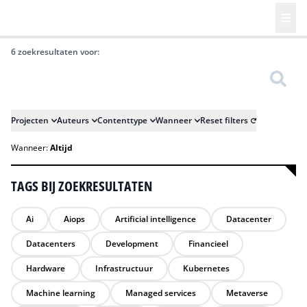
6 zoekresultaten voor:
Zoeken
Projecten
Auteurs
Contenttype
Wanneer
Reset filters
Wanneer:
Altijd
TAGS BIJ ZOEKRESULTATEN
Ai
Aiops
Artificial intelligence
Datacenter
Datacenters
Development
Financieel
Hardware
Infrastructuur
Kubernetes
Machine learning
Managed services
Metaverse