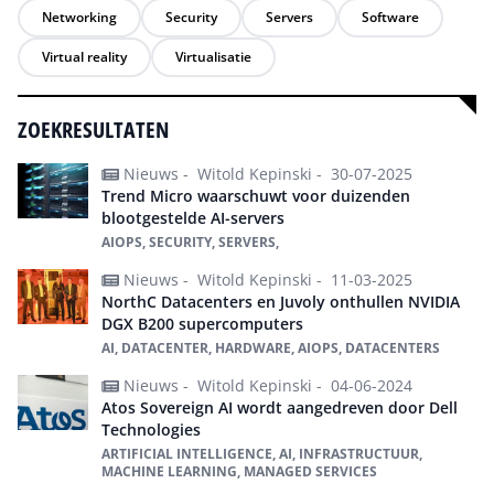
Networking
Security
Servers
Software
Virtual reality
Virtualisatie
ZOEKRESULTATEN
Nieuws -
Witold Kepinski -
30-07-2025
Trend Micro waarschuwt voor duizenden
blootgestelde AI-servers
AIOPS, SECURITY, SERVERS,
Nieuws -
Witold Kepinski -
11-03-2025
NorthC Datacenters en Juvoly onthullen NVIDIA
DGX B200 supercomputers
AI, DATACENTER, HARDWARE, AIOPS, DATACENTERS
Nieuws -
Witold Kepinski -
04-06-2024
Atos Sovereign AI wordt aangedreven door Dell
Technologies
ARTIFICIAL INTELLIGENCE, AI, INFRASTRUCTUUR,
MACHINE LEARNING, MANAGED SERVICES