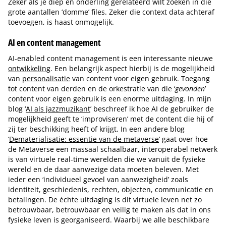
Zeker als je diep en onderling gerelateerd wilt zoeken in die
grote aantallen ‘domme’ files. Zeker die context data achteraf
toevoegen, is haast onmogelijk.
AI en content management
AI-enabled content management is een interessante nieuwe
ontwikkeling
. Een belangrijk aspect hierbij is de mogelijkheid
van
personalisatie
van content voor eigen gebruik. Toegang
tot content van derden en de orkestratie van die ‘
gevonden
’
content voor eigen gebruik is een enorme uitdaging. In mijn
blog ‘
AI als jazzmuzikant
’ beschreef ik hoe AI de gebruiker de
mogelijkheid geeft te ‘improviseren’ met de content die hij of
zij ter beschikking heeft of krijgt. In een andere blog
‘
Dematerialisatie: essentie van de metaverse
’ gaat over hoe
de Metaverse een massaal schaalbaar, interoperabel netwerk
is van virtuele real-time werelden die we vanuit de fysieke
wereld en de daar aanwezige data moeten beleven. Met
ieder een ‘individueel gevoel van aanwezigheid’ zoals
identiteit, geschiedenis, rechten, objecten, communicatie en
betalingen. De échte uitdaging is dit virtuele leven net zo
betrouwbaar, betrouwbaar en veilig te maken als dat in ons
fysieke leven is georganiseerd. Waarbij we alle beschikbare