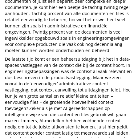
documenten of juist een beperkt, zeer complexe en ‘diepe’
documenten. Je kunt hier een beetje de tachtig-twintig regel
aanhouden. Tachtig procent van alle documenten en files is
relatief eenvoudig te beheren, hoewel het er wel heel veel
kunnen zijn zoals in administratieve en financiële
omgevingen. Twintig procent van de documenten is veel
ingewikkelder opgebouwd zoals in engineeringsomgevingen
voor complexe producten die vaak ook nog decennialang
moeten kunnen worden onderhouden en beheerd.
De laatste tijd komt er een beheersuitdaging bij: het in data-
spaces vastleggen van de context die bij de content hoort. In
engineeringstoepassingen was de context al vaak relevant en
dus beschreven in de productvastlegging. Maar we zien
vooral in de ‘eenvoudiger’ administratieve content
vastlegging, dat context aanvulling tot uitdagingen leidt. Hoe
kun je van grote aantallen relatief kleine entiteiten –
eenvoudige files – de groeiende hoeveelheid context
toevoegen? Zeker als je met AI-gereedschappen op
intelligente wijze van die content en files gebruik wilt gaan
maken. Immers, AI-modellen hebben voldoende context
nodig om tot de juiste uitkomsten te komen. Juist hier geldt
dat content zonder context lastig tot meerwaarde zal leiden.