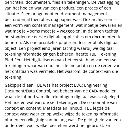
berichten, documenten, files en tekeningen. De vastlegging
van het hoe en wat van een product, een proces of een
situatie. Filemanagement en document management
bestonden al toen alles nog papier was. Ook archiveren is
een vorm van content management: wat moet je bewaren en
wat mag je – soms moet je – weggooien. In de jaren tachtig
ontstonden de eerste digitale applicaties om documenten te
beheren. Als oorspronkelijk papieren dossier of als digitaal
object. Een project eind jaren tachtig waarbij we digitaal
tekeninginformatie gingen beheren, heette TBE: Tekening
Blad Eén. Het digitaliseren van het eerste blad van een set
tekeningen waar van oudsher de metadata en de reden van
het ontstaan was vermeld. Het waarom, de context van die
tekening.
Gekoppeld aan TBE was het project EDC: Engineering
Document/Data Control, het beheer van de CAD-modellen
waar de inhoud van die tekeningen digitaal was vastgelegd.
Het hoe en wat van die set tekeningen. De combinatie van
context en content. Metadata en inhoud. TBE legde de
context vast: waar en op welke wijze de tekeninginformatie
binnen een vliegtuig van belang was. De geldigheid van een
onderdeel: voor welke toestellen werd het gebruikt. En