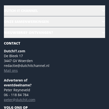
DUTCH IT CHANNEL
Alle evenementen
ONZE SAMENWERKINGEN
Ons team
CloudLunch
NIEUWSBRIEF ONTVANGEN?
Homepage
Gartner
Magazines
CONTACT
NL Digital
Colofon
DutchIT.com
Marketingmogelijkheden 2026
De Bleek 17
Eventmogelijkheden 2026
3447 GV Woerden
redactie@dutchitchannel.nl
Advertising opportunities 2026 ENG
Mail ons
Event opportunities 2026 ENG
Versturen
Adverteren of
eventdeelname?
Peter Reyneveld
06 - 118 84 784
peter@dutchit.com
VOLG ONS OP