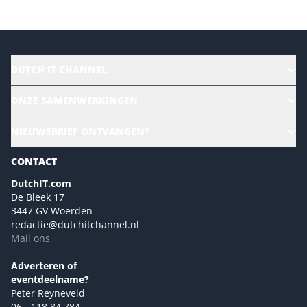
DUTCH IT CHANNEL
Alle evenementen
ONZE SAMENWERKINGEN
Ons team
CloudLunch
NIEUWSBRIEF ONTVANGEN?
Homepage
Gartner
Magazines
CONTACT
NL Digital
Colofon
DutchIT.com
Marketingmogelijkheden 2026
De Bleek 17
Eventmogelijkheden 2026
3447 GV Woerden
redactie@dutchitchannel.nl
Advertising opportunities 2026 ENG
Mail ons
Event opportunities 2026 ENG
Versturen
Adverteren of
eventdeelname?
Peter Reyneveld
06 - 118 84 784