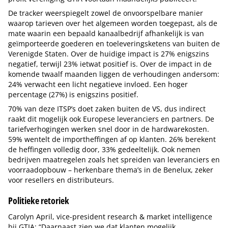
De tracker weerspiegelt zowel de onvoorspelbare manier
waarop tarieven over het algemeen worden toegepast, als de
mate waarin een bepaald kanaalbedrijf afhankelijk is van
geïmporteerde goederen en toeleveringsketens van buiten de
Verenigde Staten. Over de huidige impact is 27% enigszins
negatief, terwijl 23% ietwat positief is. Over de impact in de
komende twaalf maanden liggen de verhoudingen andersom:
24% verwacht een licht negatieve invloed. Een hoger
percentage (27%) is enigszins positief.
70% van deze ITSP’s doet zaken buiten de VS, dus indirect
raakt dit mogelijk ook Europese leveranciers en partners. De
tariefverhogingen werken snel door in de hardwarekosten.
59% wentelt de importheffingen af op klanten. 26% berekent
de heffingen volledig door, 33% gedeeltelijk. Ook nemen
bedrijven maatregelen zoals het spreiden van leveranciers en
voorraadopbouw – herkenbare thema’s in de Benelux, zeker
voor resellers en distributeurs.
Politieke retoriek
Carolyn April, vice-president research & market intelligence
bij GTIA: “Daarnaast zien we dat klanten mogelijk