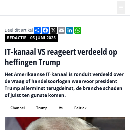
Deel
Facebook
X
Email
LinkedIn
WhatsApp
Deel dit artikel
REDACTIE - 05 JUNI 2025
IT-kanaal VS reageert verdeeld op
heffingen Trump
Het Amerikaanse IT-kanaal is ronduit verdeeld over
de vraag of handelsoorlogen waarvoor president
Trump allerminst terugdeinst, de branche schaden
of juist ten gunste komen.
Channel
Trump
Vs
Politiek