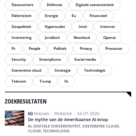
Datacenters
Defensie
Digitale soevereiniteit
Elektriciteit
Energie
Eu
Financieel
Geopolitiek
Hyperscaler
Intel
Internet
Investering
Juridisch
Neocloud
Openai
Pc
People
Politiek
Privacy
Processor
Security
Smartphone
Social media
Soevereine cloud
Strategie
Technologie
Telecom
Trump
Vs
ZOEKRESULTATEN
Nieuws -
Redactie -
24-07-2026
De mythe van de Amerikaanse AI-knop
AI, DIGITALE SOEVEREINITEIT, SOEVEREINE CLOUD,
CLOUD, TECHNOLOGIE