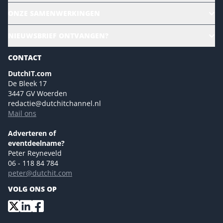
Alle evenementen
ONZE SAMENWERKINGEN
Ons team
CloudLunch
NIEUWSBRIEF ONTVANGEN?
Homepage
Gartner
Magazines
CONTACT
NL Digital
Colofon
DutchIT.com
Marketingmogelijkheden 2026
De Bleek 17
Eventmogelijkheden 2026
3447 GV Woerden
redactie@dutchitchannel.nl
Advertising opportunities 2026 ENG
Mail ons
Event opportunities 2026 ENG
Versturen
Adverteren of
eventdeelname?
Peter Reyneveld
06 - 118 84 784
peter@dutchit.com
VOLG ONS OP