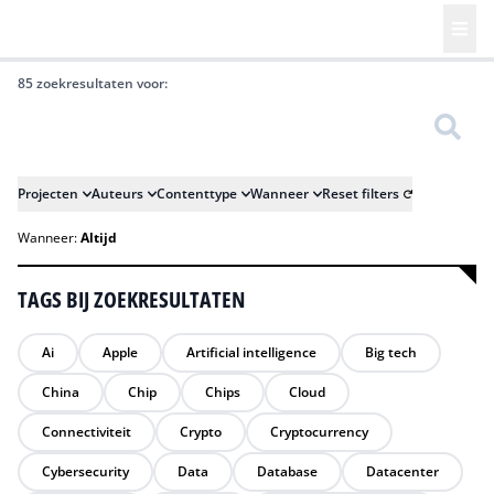
85 zoekresultaten voor:
Zoeken
Projecten
Auteurs
Contenttype
Wanneer
Reset filters
Wanneer:
Altijd
TAGS BIJ ZOEKRESULTATEN
Ai
Apple
Artificial intelligence
Big tech
China
Chip
Chips
Cloud
Connectiviteit
Crypto
Cryptocurrency
Cybersecurity
Data
Database
Datacenter