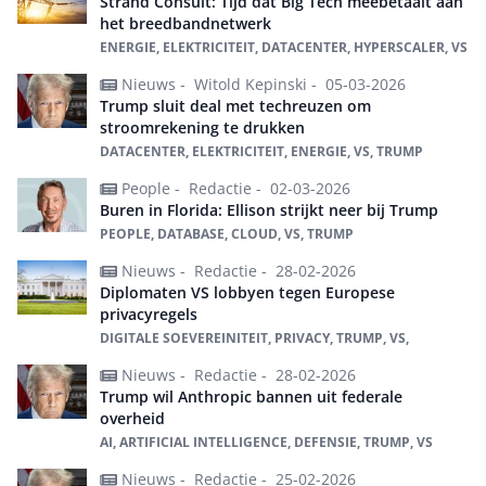
Strand Consult: Tijd dat Big Tech meebetaalt aan
het breedbandnetwerk
ENERGIE, ELEKTRICITEIT, DATACENTER, HYPERSCALER, VS
Nieuws -
Witold Kepinski -
05-03-2026
Trump sluit deal met techreuzen om
stroomrekening te drukken
DATACENTER, ELEKTRICITEIT, ENERGIE, VS, TRUMP
People -
Redactie -
02-03-2026
Buren in Florida: Ellison strijkt neer bij Trump
PEOPLE, DATABASE, CLOUD, VS, TRUMP
Nieuws -
Redactie -
28-02-2026
Diplomaten VS lobbyen tegen Europese
privacyregels
DIGITALE SOEVEREINITEIT, PRIVACY, TRUMP, VS,
Nieuws -
Redactie -
28-02-2026
Trump wil Anthropic bannen uit federale
overheid
AI, ARTIFICIAL INTELLIGENCE, DEFENSIE, TRUMP, VS
Nieuws -
Redactie -
25-02-2026