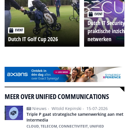
EVENT
Dutch IT Security 
praktische inzicht
EVENT
Dutch IT Golf Cup 2026
netwerken
Alle events
MEER OVER UNIFIED COMMUNICATIONS
Nieuws -
Witold Kepinski -
15-07-2026
Triple P gaat strategische samenwerking aan met
Intermedia
CLOUD, TELECOM, CONNECTIVITEIT, UNIFIED