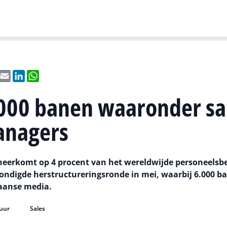
Gartner
I
ebook
X
Email
LinkedIn
WhatsApp
9000 banen waaronder sa
anagers
 neerkomt op 4 procent van het wereldwijde personeelsb
ondigde herstructureringsronde in mei, waarbij 6.000 b
aanse media.
tuur
Sales