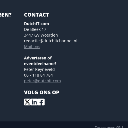
GEN?
CONTACT
DutchIT.com
De Bleek 17
3447 GV Woerden
redactie@dutchitchannel.nl
Mail ons
Adverteren of
eventdeelname?
Peter Reyneveld
06 - 118 84 784
peter@dutchit.com
VOLG ONS OP
Techpartner IGNE