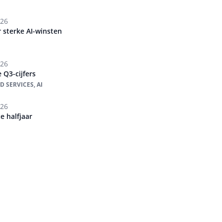
026
 sterke AI-winsten
026
 Q3-cijfers
 SERVICES, AI
026
e halfjaar