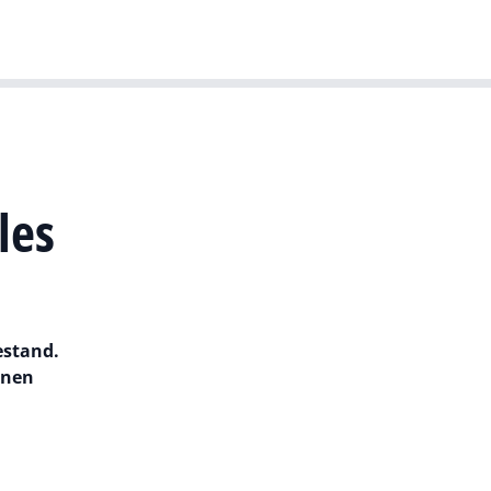
T-agenda
Meer
Dutch IT Leaders
les
estand.
anen