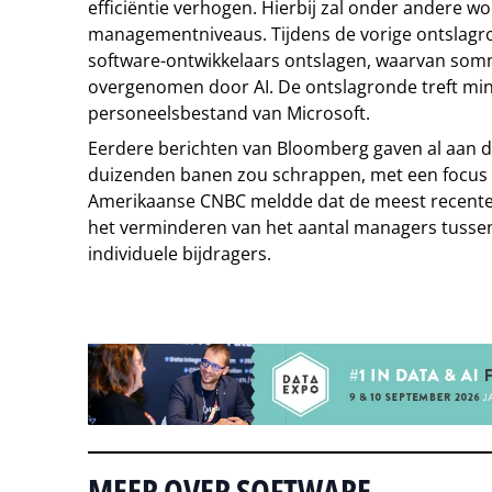
efficiëntie verhogen. Hierbij zal onder andere w
managementniveaus. Tijdens de vorige ontslagr
software-ontwikkelaars ontslagen, waarvan som
overgenomen door AI. De ontslagronde treft min
personeelsbestand van Microsoft.
Eerdere berichten van Bloomberg gaven al aan da
duizenden banen zou schrappen, met een focus 
Amerikaanse CNBC meldde dat de meest recente 
het verminderen van het aantal managers tussen
individuele bijdragers.
Tip de redactie
MEER OVER SOFTWARE