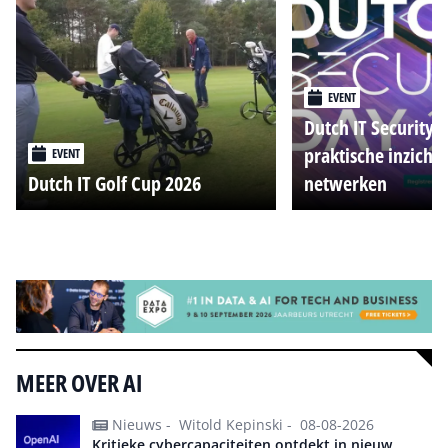
EVENT
Dutch IT Security 
praktische inzicht
EVENT
Dutch IT Golf Cup 2026
netwerken
Alle events
MEER OVER AI
Nieuws -
Witold Kepinski -
08-08-2026
Kritieke cybercapaciteiten ontdekt in nieuw