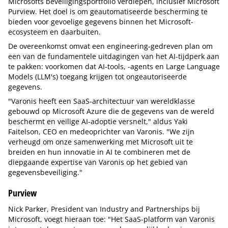
Microsofts beveiligingsportfolio verdiepen, inclusief Microsoft
Purview. Het doel is om geautomatiseerde bescherming te
bieden voor gevoelige gegevens binnen het Microsoft-
ecosysteem en daarbuiten.
De overeenkomst omvat een engineering-gedreven plan om
een van de fundamentele uitdagingen van het AI-tijdperk aan
te pakken: voorkomen dat AI-tools, -agents en Large Language
Models (LLM's) toegang krijgen tot ongeautoriseerde
gegevens.
"Varonis heeft een SaaS-architectuur van wereldklasse
gebouwd op Microsoft Azure die de gegevens van de wereld
beschermt en veilige AI-adoptie versnelt," aldus Yaki
Faitelson, CEO en medeoprichter van Varonis. "We zijn
verheugd om onze samenwerking met Microsoft uit te
breiden en hun innovatie in AI te combineren met de
diepgaande expertise van Varonis op het gebied van
gegevensbeveiliging."
Purview
Nick Parker, President van Industry and Partnerships bij
Microsoft, voegt hieraan toe: "Het SaaS-platform van Varonis