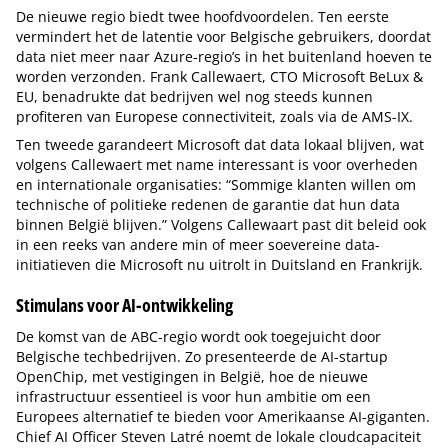
De nieuwe regio biedt twee hoofdvoordelen. Ten eerste
vermindert het de latentie voor Belgische gebruikers, doordat
data niet meer naar Azure-regio’s in het buitenland hoeven te
worden verzonden. Frank Callewaert, CTO Microsoft BeLux &
EU, benadrukte dat bedrijven wel nog steeds kunnen
profiteren van Europese connectiviteit, zoals via de AMS-IX.
Ten tweede garandeert Microsoft dat data lokaal blijven, wat
volgens Callewaert met name interessant is voor overheden
en internationale organisaties: “Sommige klanten willen om
technische of politieke redenen de garantie dat hun data
binnen België blijven.” Volgens Callewaart past dit beleid ook
in een reeks van andere min of meer soevereine data-
initiatieven die Microsoft nu uitrolt in Duitsland en Frankrijk.
Stimulans voor AI-ontwikkeling
De komst van de ABC-regio wordt ook toegejuicht door
Belgische techbedrijven. Zo presenteerde de AI-startup
OpenChip, met vestigingen in België, hoe de nieuwe
infrastructuur essentieel is voor hun ambitie om een
Europees alternatief te bieden voor Amerikaanse AI-giganten.
Chief AI Officer Steven Latré noemt de lokale cloudcapaciteit