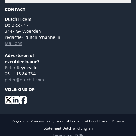
Gartner
Magazines
CONTACT
NL Digital
Colofon
DutchIT.com
Marketingmogelijkheden 2026
De Bleek 17
Eventmogelijkheden 2026
3447 GV Woerden
redactie@dutchitchannel.nl
Advertising opportunities 2026 ENG
Mail ons
Event opportunities 2026 ENG
Versturen
Adverteren of
eventdeelname?
Peter Reyneveld
06 - 118 84 784
peter@dutchit.com
VOLG ONS OP
|
Algemene Voorwaarden, General Terms and Conditions
Privacy
Statement Dutch and English
Techpartner IGNE