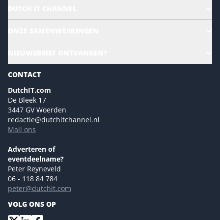
DUTCH IT CHANNEL
Alle evenementen
ONZE SAMENWERKINGEN
Ons team
CloudLunch
NIEUWSBRIEF ONTVANGEN?
Homepage
Gartner
Magazines
CONTACT
NL Digital
Colofon
DutchIT.com
Marketingmogelijkheden 2026
De Bleek 17
Eventmogelijkheden 2026
3447 GV Woerden
redactie@dutchitchannel.nl
Advertising opportunities 2026 ENG
Mail ons
Event opportunities 2026 ENG
Versturen
Adverteren of
eventdeelname?
Peter Reyneveld
06 - 118 84 784
peter@dutchit.com
VOLG ONS OP