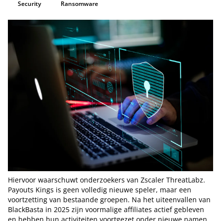
Security
Ransomware
Hiervoor waarschuwt onderzoekers van Zscaler ThreatLabz.
Payouts Kings is geen volledig nieuwe speler, maar een
voortzetting van bestaande groepen. Na het uiteenvallen van
BlackBasta in 2025 zijn voormalige affiliates actief gebleven
en hebben hun activiteiten voortgezet onder nieuwe namen.