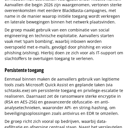
Aanvallen die begin 2026 zijn waargenomen, vertonen sterke
overeenkomsten met eerdere BlackBasta-campagnes, met
name in de manier waarop initiële toegang wordt verkregen
en laterale bewegingen binnen het netwerk plaatsvinden.
De groep maakt gebruik van een combinatie van social
engineering en technische exploitatie. Aanvallers starten
vaak met ‘spam bombing’, waarbij inboxen worden
overspoeld met e-mails, gevolgd door phishing en voice
phishing (vishing). Hierbij doen ze zich voor als IT-support om
slachtoffers te overtuigen toegang te verlenen.
Persistente toegang
Eenmaal binnen maken de aanvallers gebruik van legitieme
tools zoals Microsoft Quick Assist en geplande taken (via
schtasks.exe) om persistente toegang en privilege-escalatie te
realiseren. Daarnaast zet de ransomware sterke encryptie in
(RSA en AES-256) en geavanceerde obfuscatie- en anti-
analysetechnieken, waaronder API- en string-hashing, om
beveiligingsoplossingen zoals antivirus en EDR te omzeilen.
De groep richt zich vooral op bedrijven, waarbij data-
exfiltratie en afpersing centraal staan. Naast het versleutelen