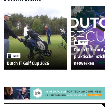
EVENT
Dutch IT Security 
praktische inzicht
EVENT
Dutch IT Golf Cup 2026
netwerken
Alle events