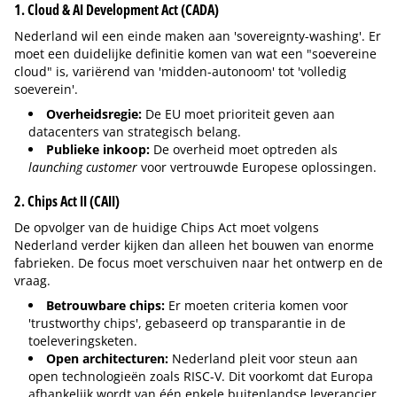
1. Cloud & AI Development Act (CADA)
Nederland wil een einde maken aan 'sovereignty-washing'. Er
moet een duidelijke definitie komen van wat een "soevereine
cloud" is, variërend van 'midden-autonoom' tot 'volledig
soeverein'.
Overheidsregie:
De EU moet prioriteit geven aan
datacenters van strategisch belang.
Publieke inkoop:
De overheid moet optreden als
launching customer
voor vertrouwde Europese oplossingen.
2. Chips Act II (CAII)
De opvolger van de huidige Chips Act moet volgens
Nederland verder kijken dan alleen het bouwen van enorme
fabrieken. De focus moet verschuiven naar het ontwerp en de
vraag.
Betrouwbare chips:
Er moeten criteria komen voor
'trustworthy chips', gebaseerd op transparantie in de
toeleveringsketen.
Open architecturen:
Nederland pleit voor steun aan
open technologieën zoals RISC-V. Dit voorkomt dat Europa
afhankelijk wordt van één enkele buitenlandse leverancier