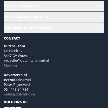
DUTCH IT CHANNEL
Alle evenementen
ONZE SAMENWERKINGEN
Ons team
CloudLunch
NIEUWSBRIEF ONTVANGEN?
Homepage
Gartner
Magazines
CONTACT
NL Digital
Colofon
DutchIT.com
Marketingmogelijkheden 2026
De Bleek 17
Eventmogelijkheden 2026
3447 GV Woerden
redactie@dutchitchannel.nl
Advertising opportunities 2026 ENG
Mail ons
Event opportunities 2026 ENG
Versturen
Adverteren of
eventdeelname?
Peter Reyneveld
06 - 118 84 784
peter@dutchit.com
VOLG ONS OP