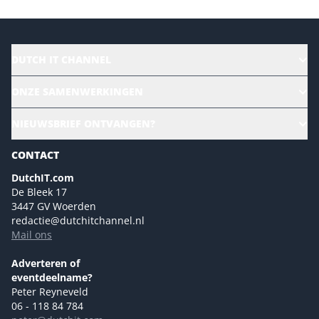
DUTCH IT CHANNEL
Alle evenementen
ONZE SAMENWERKINGEN
Ons team
CloudLunch
NIEUWSBRIEF ONTVANGEN?
Homepage
Gartner
Magazines
CONTACT
NL Digital
Colofon
DutchIT.com
Marketingmogelijkheden 2026
De Bleek 17
Eventmogelijkheden 2026
3447 GV Woerden
redactie@dutchitchannel.nl
Advertising opportunities 2026 ENG
Mail ons
Event opportunities 2026 ENG
Versturen
Adverteren of
eventdeelname?
Peter Reyneveld
06 - 118 84 784