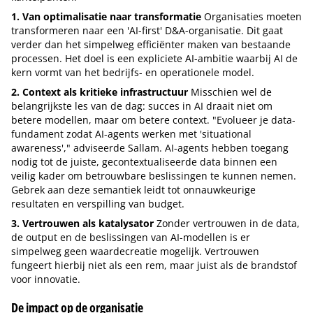
1. Van optimalisatie naar transformatie
Organisaties moeten
transformeren naar een 'AI-first' D&A-organisatie. Dit gaat
verder dan het simpelweg efficiënter maken van bestaande
processen. Het doel is een expliciete AI-ambitie waarbij AI de
kern vormt van het bedrijfs- en operationele model.
2. Context als kritieke infrastructuur
Misschien wel de
belangrijkste les van de dag: succes in AI draait niet om
betere modellen, maar om betere context. "Evolueer je data-
fundament zodat AI-agents werken met 'situational
awareness'," adviseerde Sallam. AI-agents hebben toegang
nodig tot de juiste, gecontextualiseerde data binnen een
veilig kader om betrouwbare beslissingen te kunnen nemen.
Gebrek aan deze semantiek leidt tot onnauwkeurige
resultaten en verspilling van budget.
3. Vertrouwen als katalysator
Zonder vertrouwen in de data,
de output en de beslissingen van AI-modellen is er
simpelweg geen waardecreatie mogelijk. Vertrouwen
fungeert hierbij niet als een rem, maar juist als de brandstof
voor innovatie.
De impact op de organisatie