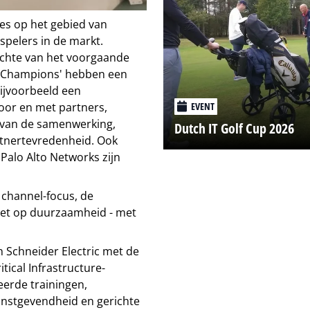
es op het gebied van
spelers in de markt.
ichte van het voorgaande
e 'Champions' hebben een
ijvoorbeeld een
door en met partners,
EVENT
 van de samenwerking,
Dutch IT Golf Cup 2026
tnertevredenheid. Ook
Palo Alto Networks zijn
 channel-focus, de
zet op duurzaamheid - met
 Schneider Electric met de
tical Infrastructure-
eerde trainingen,
winstgevendheid en gerichte