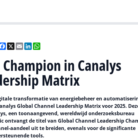
Gartner
I
eel
Facebook
X
Email
LinkedIn
WhatsApp
is Champion in Canalys
dership Matrix
igitale transformatie van energiebeheer en automatiserin
Canalys Global Channel Leadership Matrix voor 2025. Dez
alys, een toonaangevend, wereldwijd onderzoeksbureau
tric ontvangt de titel van Global Channel Leadership Ch
l-aandeel uit te breiden, evenals voor de significante
rsteunende tools.