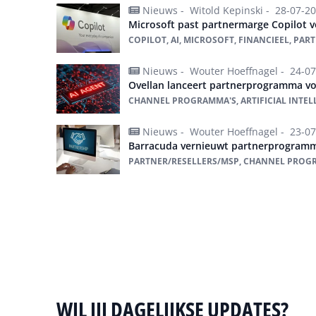
Nieuws -
Witold Kepinski -
28-07-2
Microsoft past partnermarge Copilot v
COPILOT, AI, MICROSOFT, FINANCIEEL, P
Nieuws -
Wouter Hoeffnagel -
24-07
Ovellan lanceert partnerprogramma vo
CHANNEL PROGRAMMA'S, ARTIFICIAL INTEL
Nieuws -
Wouter Hoeffnagel -
23-07
Barracuda vernieuwt partnerprogram
PARTNER/RESELLERS/MSP, CHANNEL PROG
Alles over Channel Programma's
WIL JIJ DAGELIJKSE UPDATES?