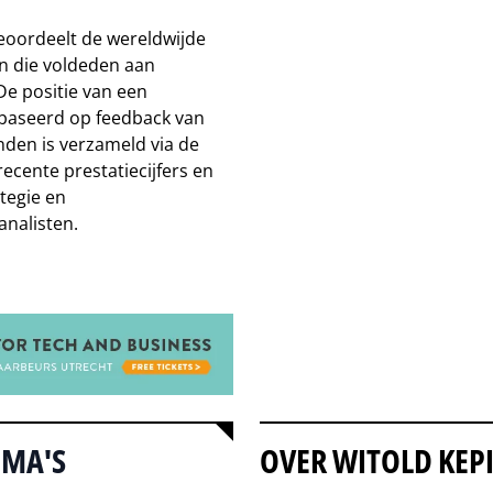
eoordeelt de wereldwijde
en die voldeden aan
e positie van een
gebaseerd op feedback van
nden is verzameld via de
cente prestatiecijfers en
tegie en
analisten.
MMA'S
OVER WITOLD KEP