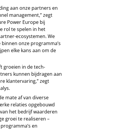
jding aan onze partners en
annel management,” zegt
ure Power Europe bij
e rol te spelen in het
partner-ecosystemen. We
ie binnen onze programma’s
ijpen elke kans aan om de
t groeien in de tech-
artners kunnen bijdragen aan
re klantervaring,” zegt
alys.
de mate af van diverse
terke relaties opgebouwd
 van het bedrijf waarderen
 groei te realiseren –
n programma’s en