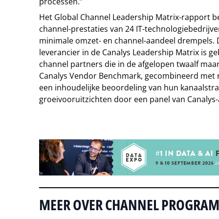
processen.”
Het Global Channel Leadership Matrix-rapport b
channel-prestaties van 24 IT-technologiebedrijv
minimale omzet- en channel-aandeel drempels. D
leverancier in de Canalys Leadership Matrix is 
channel partners die in de afgelopen twaalf maa
Canalys Vendor Benchmark, gecombineerd met re
een inhoudelijke beoordeling van hun kanaalstra
groeivooruitzichten door een panel van Canalys-
Tip de redactie
MEER OVER CHANNEL PROGRA