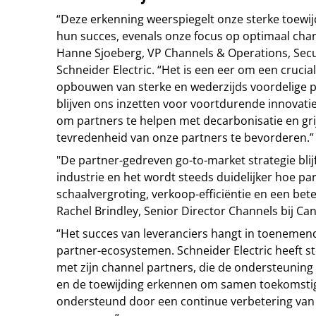
“Deze erkenning weerspiegelt onze sterke toewi
hun succes, evenals onze focus op optimaal ch
Hanne Sjoeberg, VP Channels & Operations, Sec
Schneider Electric. “Het is een eer om een crucial
opbouwen van sterke en wederzijds voordelige 
blijven ons inzetten voor voortdurende innovat
om partners te helpen met decarbonisatie en gr
tevredenheid van onze partners te bevorderen.”
"De partner-gedreven go-to-market strategie blijf
industrie en het wordt steeds duidelijker hoe p
schaalvergroting, verkoop-efficiëntie en een bete
Rachel Brindley, Senior Director Channels bij Can
“Het succes van leveranciers hangt in toenemen
partner-ecosystemen. Schneider Electric heeft s
met zijn channel partners, die de ondersteuning
en de toewijding erkennen om samen toekomstige
ondersteund door een continue verbetering va