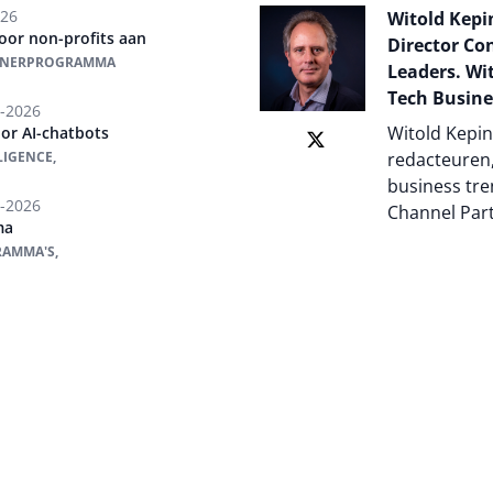
026
Witold Kepin
oor non-profits aan
Director Co
ARTNERPROGRAMMA
Leaders. Wit
Tech Busine
-2026
Witold Kepin
or AI-chatbots
LIGENCE,
redacteuren,
business tre
-2026
Channel Par
ma
RAMMA'S,
Auteur pagi