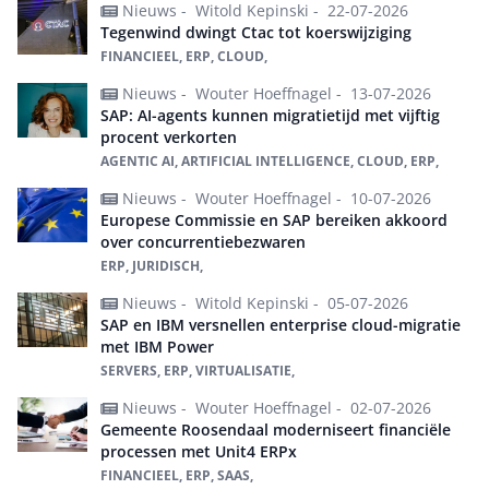
Nieuws -
Witold Kepinski -
22-07-2026
Tegenwind dwingt Ctac tot koerswijziging
FINANCIEEL, ERP, CLOUD,
Nieuws -
Wouter Hoeffnagel -
13-07-2026
SAP: AI-agents kunnen migratietijd met vijftig
procent verkorten
AGENTIC AI, ARTIFICIAL INTELLIGENCE, CLOUD, ERP,
Nieuws -
Wouter Hoeffnagel -
10-07-2026
Europese Commissie en SAP bereiken akkoord
over concurrentiebezwaren
ERP, JURIDISCH,
Nieuws -
Witold Kepinski -
05-07-2026
SAP en IBM versnellen enterprise cloud-migratie
met IBM Power
SERVERS, ERP, VIRTUALISATIE,
Nieuws -
Wouter Hoeffnagel -
02-07-2026
Gemeente Roosendaal moderniseert financiële
processen met Unit4 ERPx
FINANCIEEL, ERP, SAAS,