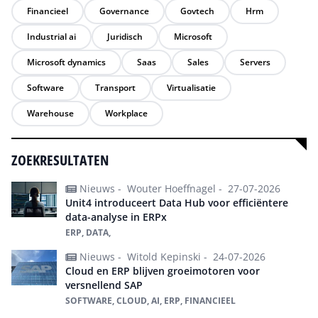
Financieel
Governance
Govtech
Hrm
Industrial ai
Juridisch
Microsoft
Microsoft dynamics
Saas
Sales
Servers
Software
Transport
Virtualisatie
Warehouse
Workplace
ZOEKRESULTATEN
Nieuws -
Wouter Hoeffnagel -
27-07-2026
Unit4 introduceert Data Hub voor efficiëntere
data-analyse in ERPx
ERP, DATA,
Nieuws -
Witold Kepinski -
24-07-2026
Cloud en ERP blijven groeimotoren voor
versnellend SAP
SOFTWARE, CLOUD, AI, ERP, FINANCIEEL