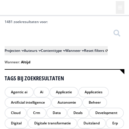
1481 zoekresultaten voor:
Zoeken
Projecten
Auteurs
Contenttype
Wanneer
Reset filters
Wanneer:
Altijd
TAGS BIJ ZOEKRESULTATEN
Agentic ai
Ai
Applicatie
Applicaties
Artificial intelligence
Autonomie
Beheer
Cloud
Crm
Data
Deals
Development
Digital
Digitale transformatie
Duitsland
Erp