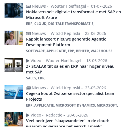
Nieuws -
Wouter Hoeffnagel -
01-07-2026
Nokia versnelt digitale transformatie met SAP en
Microsoft Azure
ERP, CLOUD, DIGITALE TRANSFORMATIE,
Nieuws -
Witold Kepinski -
23-06-2026
Rappit lanceert nieuwe generatie Agentic
Development Platform
SOFTWARE, APPLICATIE, ERP, BEHEER, WAREHOUSE
Video -
Wouter Hoeffnagel -
18-06-2026
ZF SCALAR tilt sales en ERP naar hoger niveau
met SAP
SALES, ERP,
Nieuws -
Witold Kepinski -
23-05-2026
Cegeka koopt Zwitserse sectorspecialist Lean
Projects
ERP, APPLICATIE, MICROSOFT DYNAMICS, MICROSOFT,
Video -
Redactie -
20-05-2026
Veel bedrijven ‘slaapwandelen’ in de cloud:
waarom governance het verschil maakt