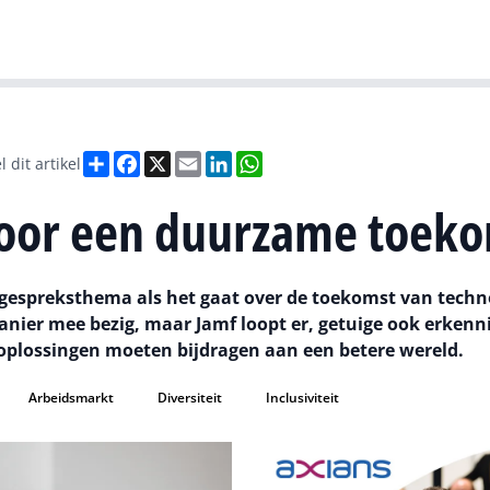
Gartner
I
Deel
Facebook
X
Email
LinkedIn
WhatsApp
l dit artikel
voor een duurzame toek
ijk gespreksthema als het gaat over de toekomst van techn
manier mee bezig, maar Jamf loopt er, getuige ook erkenn
 oplossingen moeten bijdragen aan een betere wereld.
Arbeidsmarkt
Diversiteit
Inclusiviteit