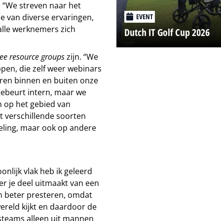
. “We streven naar het
EVENT
e van diverse ervaringen,
alle werknemers zich
Dutch IT Golf Cup 2026
ee resource groups
zijn. “We
pen, die zelf weer webinars
uren binnen en buiten onze
gebeurt intern, maar we
n op het gebied van
it verschillende soorten
deling, maar ook op andere
onlijk vlak heb ik geleerd
er je deel uitmaakt van een
am beter presteren, omdat
ereld kijkt en daardoor de
lesteams alleen uit mannen