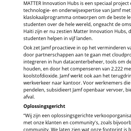
MATTER Innovation Hubs is een speciaal project
technologie- en onderwijsexpertise van Jamf me
klaslokaalprogramma ontworpen om de beste lee
studenten over de hele wereld, ongeacht de om
Haïti zijn er nu zestien Matter Innovation Hubs,
studenten helpen in vijf landen.
Ook zet Jamf proactieve in op het verminderen v
door partnerschappen aan te gaan met cloudpr
integreren in hun datacenterbeheer, tools om de 
houden, en door het compenseren van 2.222 me
koolstofdioxide. Jamf werkt ook aan het terugdri
werkverkeer naar kantoor. Voor werknemers die
pendelen, subsidieert Jamf openbaar vervoer, bied
afval.
Oplossingsgericht
“Wij zijn een oplossingsgerichte verkooporgani
met onze klanten en community's, zoals bijvoo
community. We laten zien wat onze footprint is 