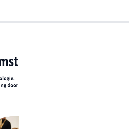
T-agenda
Meer
Dutch IT Leaders
omst
ologie.
ing door