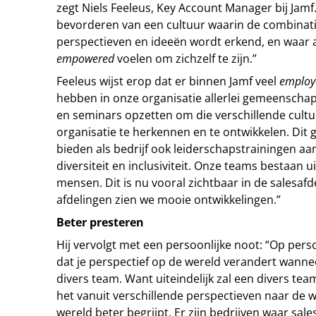
zegt Niels Feeleus, Key Account Manager bij Jamf
bevorderen van een cultuur waarin de combinati
perspectieven en ideeën wordt erkend, en waar 
empowered
voelen om zichzelf te zijn.”
Feeleus wijst erop dat er binnen Jamf veel
employ
hebben in onze organisatie allerlei gemeenschap
en seminars opzetten om die verschillende cult
organisatie te herkennen en te ontwikkelen. Dit 
bieden als bedrijf ook leiderschapstrainingen aa
diversiteit en inclusiviteit. Onze teams bestaan u
mensen. Dit is nu vooral zichtbaar in de salesaf
afdelingen zien we mooie ontwikkelingen.”
Beter presteren
Hij vervolgt met een persoonlijke noot: “Op perso
dat je perspectief op de wereld verandert wanne
divers team. Want uiteindelijk zal een divers te
het vanuit verschillende perspectieven naar de w
wereld beter begrijpt. Er zijn bedrijven waar sa