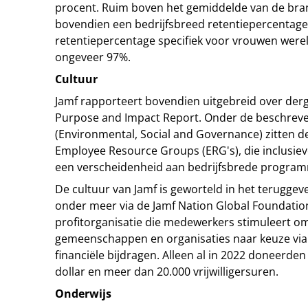
procent. Ruim boven het gemiddelde van de bran
bovendien een bedrijfsbreed retentiepercentage
retentiepercentage specifiek voor vrouwen werel
ongeveer 97%.
Cultuur
Jamf rapporteert bovendien uitgebreid over dergel
Purpose and Impact Report. Onder de beschreven
(Environmental, Social and Governance) zitten 
Employee Resource Groups (ERG's), die inclusiev
een verscheidenheid aan bedrijfsbrede programma
De cultuur van Jamf is geworteld in het terugg
onder meer via de Jamf Nation Global Foundation
profitorganisatie die medewerkers stimuleert o
gemeenschappen en organisaties naar keuze via v
financiële bijdragen. Alleen al in 2022 doneerde
dollar en meer dan 20.000 vrijwilligersuren.
Onderwijs