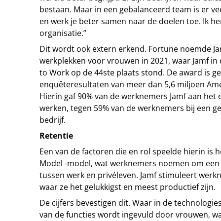
bestaan. Maar in een gebalanceerd team is er ve
en werk je beter samen naar de doelen toe. Ik he
organisatie.”
Dit wordt ook extern erkend. Fortune noemde Ja
werkplekken voor vrouwen in 2021, waar Jamf in 
to Work op de 44ste plaats stond. De award is g
enquêteresultaten van meer dan 5,6 miljoen Am
Hierin gaf 90% van de werknemers Jamf aan het e
werken, tegen 59% van de werknemers bij een 
bedrijf.
Retentie
Een van de factoren die en rol speelde hierin i
Model -model, wat werknemers noemen om een g
tussen werk en privéleven. Jamf stimuleert werk
waar ze het gelukkigst en meest productief zijn.
De cijfers bevestigen dit. Waar in de technologie
van de functies wordt ingevuld door vrouwen, was