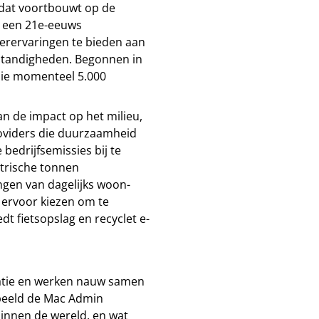
 dat voortbouwt op de
t een 21e-eeuws
rervaringen te bieden aan
standigheden. Begonnen in
 die momenteel 5.000
an de impact op het milieu,
oviders die duurzaamheid
bedrijfsemissies bij te
trische tonnen
ngen van dagelijks woon-
 ervoor kiezen om te
t fietsopslag en recyclet e-
satie en werken nauw samen
rbeeld de Mac Admin
binnen de wereld, en wat