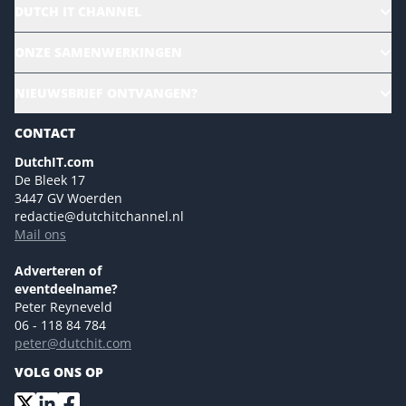
DUTCH IT CHANNEL
Alle evenementen
ONZE SAMENWERKINGEN
Ons team
CloudLunch
NIEUWSBRIEF ONTVANGEN?
Homepage
Gartner
Magazines
CONTACT
NL Digital
Colofon
DutchIT.com
Marketingmogelijkheden 2026
De Bleek 17
Eventmogelijkheden 2026
3447 GV Woerden
redactie@dutchitchannel.nl
Advertising opportunities 2026 ENG
Mail ons
Event opportunities 2026 ENG
Versturen
Adverteren of
eventdeelname?
Peter Reyneveld
06 - 118 84 784
peter@dutchit.com
VOLG ONS OP