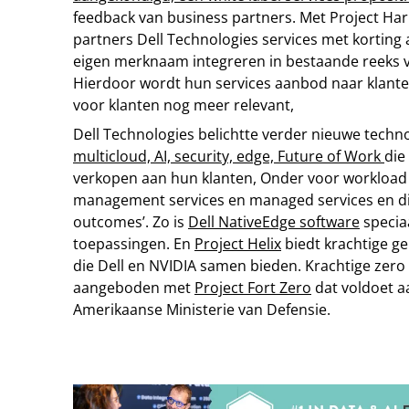
feedback van business partners. Met Project H
partners Dell Technologies services met korting
eigen merknaam integreren in bestaande reeks v
Hierdoor wordt hun services aanbod naar klante
voor klanten nog meer relevant,
Dell Technologies belichtte verder nieuwe techn
multicloud, AI, security, edge, Future of Work
die
verkopen aan hun klanten, Onder voor workload op
management services en managed services en die
outcomes’. Zo is
Dell NativeEdge software
specia
toepassingen. En
Project Helix
biedt krachtige ge
die Dell en NVIDIA samen bieden. Krachtige zero 
aangeboden met
Project Fort Zero
dat voldoet a
Amerikaanse Ministerie van Defensie.
Tip de redactie