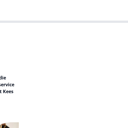
T-agenda
Meer
Dutch IT Leaders
die
service
t Kees