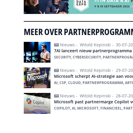
MEER OVER PARTNERPROGRA
Nieuws -
Witold Kepinski -
30-07-2
7AI lanceert nieuw partnerprogramma
SECURITY, CYBERSECURITY, PARTNERPROG
Nieuws -
Witold Kepinski -
29-07-2
Microsoft scherpt AI-strategie aan voo
AI, CSP, CLOUD, PARTNERPROGRAMMA, ARTI
Nieuws -
Witold Kepinski -
28-07-2
Microsoft past partnermarge Copilot v
COPILOT, AI, MICROSOFT, FINANCIEEL, P
Alles over partnerprogramma