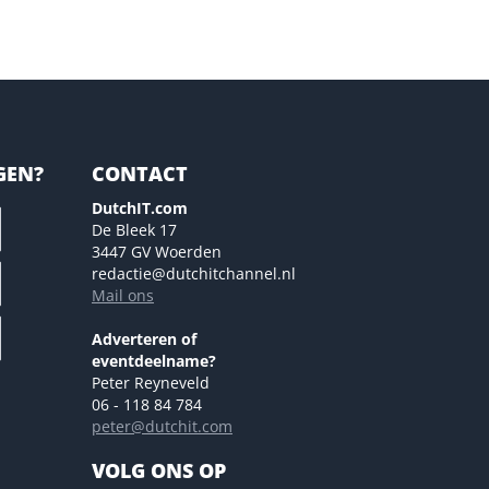
GEN?
CONTACT
DutchIT.com
De Bleek 17
3447 GV Woerden
redactie@dutchitchannel.nl
Mail ons
Adverteren of
eventdeelname?
Peter Reyneveld
06 - 118 84 784
peter@dutchit.com
VOLG ONS OP