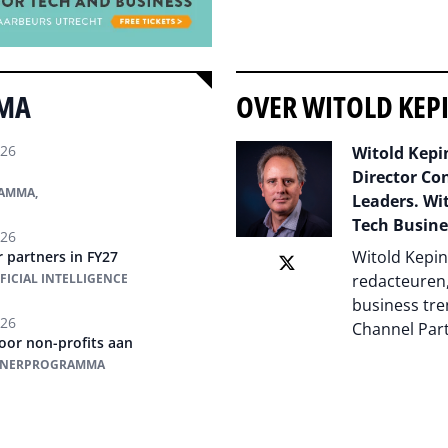
MMA
OVER WITOLD KEP
026
Witold Kepin
Director Co
RAMMA,
Leaders. Wit
Tech Busine
026
Witold Kepin
r partners in FY27
FICIAL INTELLIGENCE
redacteuren,
business tre
026
Channel Par
oor non-profits aan
ARTNERPROGRAMMA
Auteur pagi