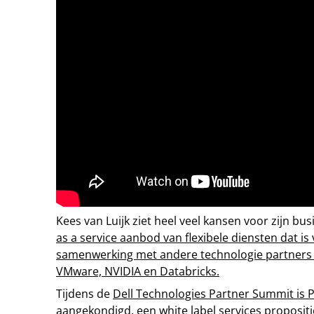
Kees van Luijk ziet heel veel kansen voor zijn b
as a service aanbod van flexibele diensten dat is
samenwerking met andere technologie partners 
VMware, NVIDIA en Databricks.
Tijdens de
Dell Technologies Partner Summit is
aangekondigd, een white label services proposit