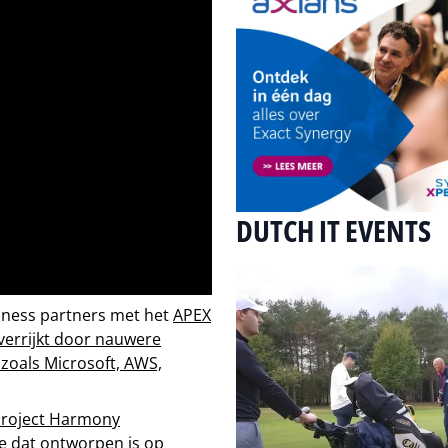
DUTCH IT EVENTS
usiness partners met het
APEX
 verrijkt door nauwere
zoals Microsoft, AWS,
 Project Harmony
ie
dat ontworpen is op