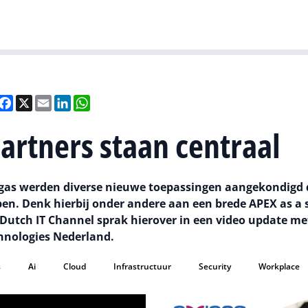
Gartner
I
eel
Facebook
X
Email
LinkedIn
WhatsApp
Partners staan centraal
Vegas werden diverse nieuwe toepassingen aangekondigd 
n. Denk hierbij onder andere aan een brede APEX as a 
Dutch IT Channel sprak hierover in een video update me
chnologies Nederland.
s
Ai
Cloud
Infrastructuur
Security
Workplace