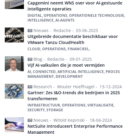
Capgemini neemt WNS over voor AI-gestuurde
intelligente operaties
DIGITAL, OPERATIONS, OPERATIONELE TECHNOLOGIE,
INTELLIGENCE, AI-AGENTS
Nieuws -
Redactie -
03-06-2025
Uitgebreide documentatie beschikbaar voor
VMware Tanzu CloudHealth
CLOUD, OPERATIONS, FINANCIEEL,
Blog -
Redactie -
09-01-2025
Vijf AI-valkuilen die je moet vermijden
AI, CONNECTED, ARTIFICIAL INTELLIGENCE, PROCES
MANAGEMENT, DEVELOPMENT
Research -
Wouter Hoeffnagel -
13-12-2024
Gartner: Zes I&O-trends die bedrijven in 2025
transformeren
INFRASTRUCTUUR, OPERATIONS, VIRTUALISATIE,
SECURITY, STORAGE
Nieuws -
Witold Kepinski -
18-04-2024
NetSuite introduceert Enterprise Performance
Management