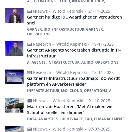
AI, OPERATIONS, CLOUD, INFRASTRUCTUUR,
Nieuws -
Witold Kepinski -
21-11-2025
Gartner: huidige I&O-vaardigheden verouderen
snel
GARNER, I&O, INFRASTRUCTUUR, GARTNER,
OPERATIONS
Research -
Witold Kepinski -
19-11-2025
Gartner: AI-agents veroorzaken disruptie in IT-
infrastructuur
AI AGENTS, INFRASTRUCTUUR, AI, I&O, OPERATIONS
Research -
Witold Kepinski -
18-11-2025
Gartner IT-Infrastructuur roadmap: I&O wordt
platform én AI-verkeersleider
INFRASTRUCTUUR, I&O, CLOUD, OPERATIONS, AI
Nieuws -
Witold Kepinski -
01-10-2025
Maarten van Haasteren: 'Met AI maken we
Schiphol sneller en slimmer'
DATA, ANALYTICS, LUCHTVAART, CXO, IT MANAGEMENT
Nieuws -
Witold Kepinski -
07-07-2025