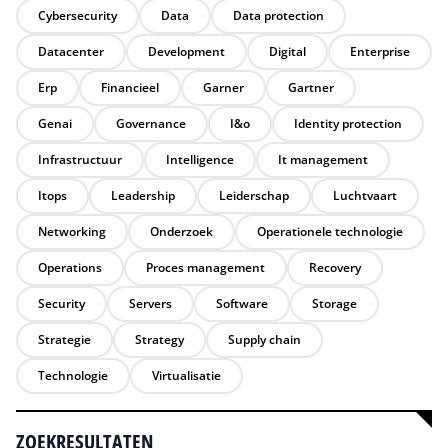
Cybersecurity
Data
Data protection
Datacenter
Development
Digital
Enterprise
Erp
Financieel
Garner
Gartner
Genai
Governance
I&o
Identity protection
Infrastructuur
Intelligence
It management
Itops
Leadership
Leiderschap
Luchtvaart
Networking
Onderzoek
Operationele technologie
Operations
Proces management
Recovery
Security
Servers
Software
Storage
Strategie
Strategy
Supply chain
Technologie
Virtualisatie
ZOEKRESULTATEN