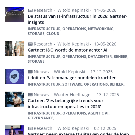
Research -
Witold Kepinski -
14-05-2026
De status van IT-infrastructuur in 2026: Gartner-
insights
INFRASTRUCTUUR, OPERATIONS, NETWORKING,
STORAGE, CLOUD
Research -
Witold Kepinski -
13-05-2026
Gartner: I&O wordt de motor achter AI
INFRASTRUCTUUR, OPERATIONS, DATACENTER, BEHEER,
STORAGE
Nieuws -
Witold Kepinski -
17-12-2025
i-doit en Patchmanager bundelen krachten
INFRASTRUCTUUR, SOFTWARE, OPERATIONS, BEHEER,
Nieuws -
Wouter Hoeffnagel -
13-12-2025
Gartner: 'Zes belangrijke trends voor
infrastructuur en operaties in 2026'
INFRASTRUCTUUR, OPERATIONS, AGENTIC AI,
GOVERNANCE,
Research -
Witold Kepinski -
02-12-2025
Gartner: neem externe IT-uitgaven onder de loep