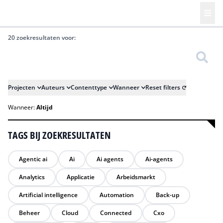
20 zoekresultaten voor:
Zoeken
Projecten
Auteurs
Contenttype
Wanneer
Reset filters
Wanneer:
Altijd
TAGS BIJ ZOEKRESULTATEN
Agentic ai
Ai
Ai agents
Ai-agents
Analytics
Applicatie
Arbeidsmarkt
Artificial intelligence
Automation
Back-up
Beheer
Cloud
Connected
Cxo