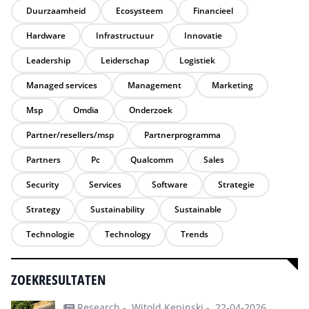
Duurzaamheid
Ecosysteem
Financieel
Hardware
Infrastructuur
Innovatie
Leadership
Leiderschap
Logistiek
Managed services
Management
Marketing
Msp
Omdia
Onderzoek
Partner/resellers/msp
Partnerprogramma
Partners
Pc
Qualcomm
Sales
Security
Services
Software
Strategie
Strategy
Sustainability
Sustainable
Technologie
Technology
Trends
ZOEKRESULTATEN
Research -
Witold Kepinski -
22-04-2026