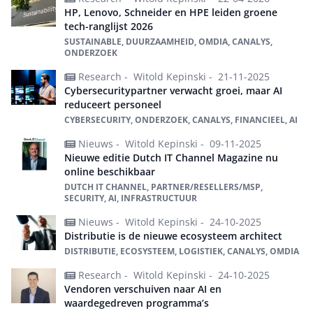
HP, Lenovo, Schneider en HPE leiden groene
tech-ranglijst 2026
SUSTAINABLE, DUURZAAMHEID, OMDIA, CANALYS,
ONDERZOEK
Research -
Witold Kepinski -
21-11-2025
Cybersecuritypartner verwacht groei, maar AI
reduceert personeel
CYBERSECURITY, ONDERZOEK, CANALYS, FINANCIEEL, AI
Nieuws -
Witold Kepinski -
09-11-2025
Nieuwe editie Dutch IT Channel Magazine nu
online beschikbaar
DUTCH IT CHANNEL, PARTNER/RESELLERS/MSP,
SECURITY, AI, INFRASTRUCTUUR
Nieuws -
Witold Kepinski -
24-10-2025
Distributie is de nieuwe ecosysteem architect
DISTRIBUTIE, ECOSYSTEEM, LOGISTIEK, CANALYS, OMDIA
Research -
Witold Kepinski -
24-10-2025
Vendoren verschuiven naar AI en
waardegedreven programma’s