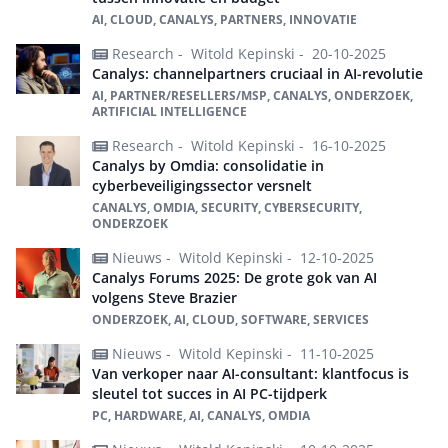
AI, CLOUD, CANALYS, PARTNERS, INNOVATIE
Research -
Witold Kepinski -
20-10-2025
Canalys: channelpartners cruciaal in AI-revolutie
AI, PARTNER/RESELLERS/MSP, CANALYS, ONDERZOEK,
ARTIFICIAL INTELLIGENCE
Research -
Witold Kepinski -
16-10-2025
Canalys by Omdia: consolidatie in
cyberbeveiligingssector versnelt
CANALYS, OMDIA, SECURITY, CYBERSECURITY,
ONDERZOEK
Nieuws -
Witold Kepinski -
12-10-2025
Canalys Forums 2025: De grote gok van AI
volgens Steve Brazier
ONDERZOEK, AI, CLOUD, SOFTWARE, SERVICES
Nieuws -
Witold Kepinski -
11-10-2025
Van verkoper naar AI-consultant: klantfocus is
sleutel tot succes in AI PC-tijdperk
PC, HARDWARE, AI, CANALYS, OMDIA