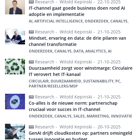
Research -
Witold Kepinski -
22-10-2025
IT-channel gaat goede business doen rond AI
adoptie en implementatie
AI, ARTIFICIAL INTELLIGENCE, ONDERZOEK, CANALYS,
Research -
Witold Kepinski -
21-10-2025
Mindset, ervaring en data: de drie pilaren van
channel transformatie
ONDERZOEK, CANALYS, DATA, ANALYTICS, AI
Research -
Witold Kepinski -
21-10-2025
Duurzaamheid zorgt voor winstmarge: Circulaire
IT verovert het IT-kanaal
CIRCULAIR, DUURZAAMHEID, SUSTAINABILITY, PC,
PARTNER/RESELLERS/MSP
Research -
Witold Kepinski -
21-10-2025
Co-alles is de nieuwe norm: partnerschap
cruciaal voor succes in IT-channel
ONDERZOEK, CANALYS, SALES, MARKETING, INNOVATIE
Research -
Witold Kepinski -
20-10-2025
GenAI drijft cloudkosten op: partners omsingeld
tussen innovatie en budget