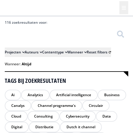
116 zoekresultaten voor:
Zoeken
Projecten
Auteurs
Contenttype
Wanneer
Reset filters
Wanneer:
Altijd
TAGS BIJ ZOEKRESULTATEN
Ai
Analytics
Artificial intelligence
Business
Canalys
Channel programma's
Circulair
Cloud
Consulting
Cybersecurity
Data
Digital
Distributie
Dutch it channel